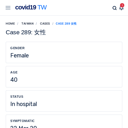
covid19
TW
1
HOME
TAIWAN
CASES
CASE 289 女性
Case 289: 女性
GENDER
Female
AGE
40
STATUS
In hospital
SYMPTOMATIC