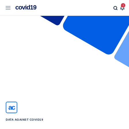
covid19
1
ac
DATA AGAINST COVID19