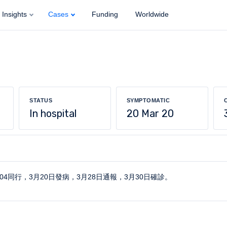
Insights
Cases
Funding
Worldwide
STATUS
SYMPTOMATIC
In hospital
20 Mar 20
04同行，3月20日發病，3月28日通報，3月30日確診。