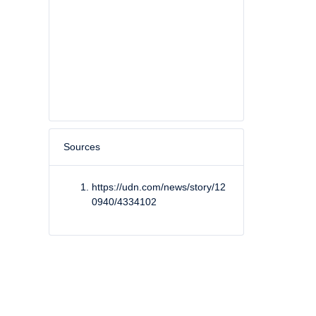
Sources
https://udn.com/news/story/12
0940/4334102