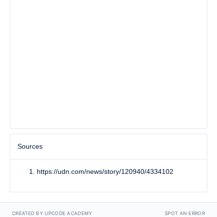
Sources
https://udn.com/news/story/120940/4334102
CREATED BY UPCODE ACADEMY
SPOT AN ERROR