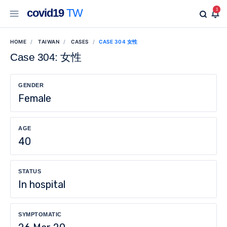
covid19
TW
1
HOME
TAIWAN
CASES
CASE 304 女性
Case 304: 女性
GENDER
Female
AGE
40
STATUS
In hospital
SYMPTOMATIC