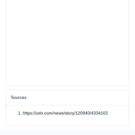
Sources
https://udn.com/news/story/120940/4334102