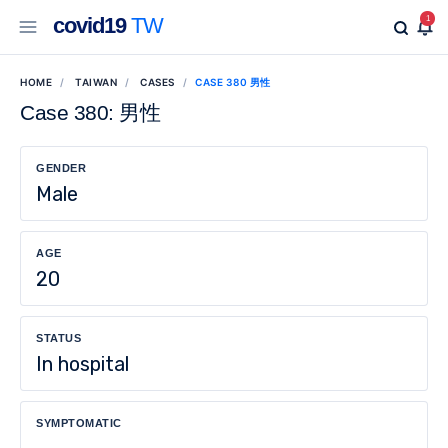
covid19
TW
1
HOME
TAIWAN
CASES
CASE 380 男性
Case 380: 男性
GENDER
Male
AGE
20
STATUS
In hospital
SYMPTOMATIC