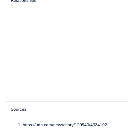
Relationships
Sources
https://udn.com/news/story/120940/4334102