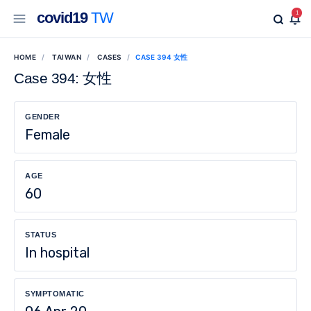
covid19
TW
1
HOME
TAIWAN
CASES
CASE 394 女性
Case 394: 女性
GENDER
Female
AGE
60
STATUS
In hospital
SYMPTOMATIC