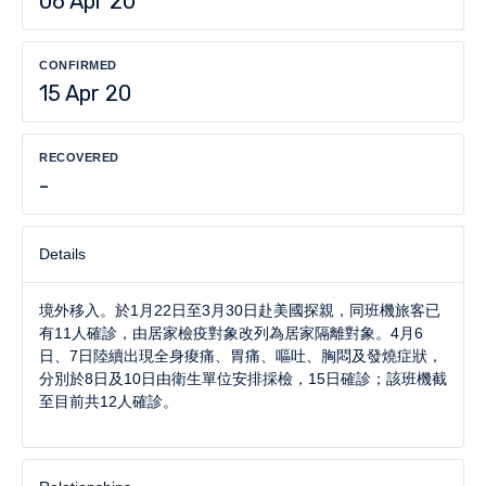
06 Apr 20
CONFIRMED
15 Apr 20
RECOVERED
-
Details
境外移入。於1月22日至3月30日赴美國探親，同班機旅客已
有11人確診，由居家檢疫對象改列為居家隔離對象。4月6
日、7日陸續出現全身痠痛、胃痛、嘔吐、胸悶及發燒症狀，
分別於8日及10日由衛生單位安排採檢，15日確診；該班機截
至目前共12人確診。