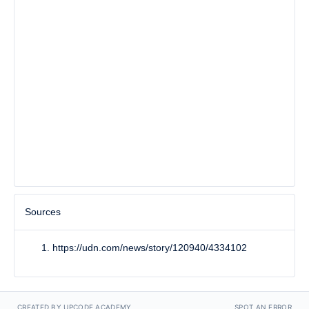
Sources
https://udn.com/news/story/120940/4334102
CREATED BY UPCODE ACADEMY
SPOT AN ERROR