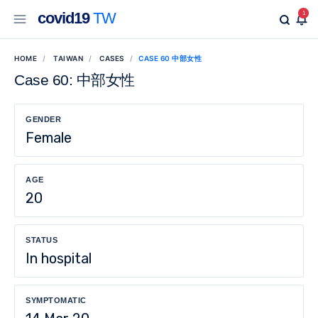
covid19
TW
1
HOME
TAIWAN
CASES
CASE 60 中部女性
Case 60: 中部女性
GENDER
Female
AGE
20
STATUS
In hospital
SYMPTOMATIC